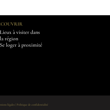
ÉCOUVRIR
Lieux à visiter dans
la région
Se loger à proximité
tions légales
|
Politique de confidentialité