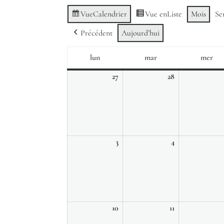
Vue
Calendrier
Vue en
Liste
Mois
Se
Précédent
Aujourd’hui
lun
mar
mer
lundi
mardi
me
27
28
27
28
juillet,
juillet,
2026
2026
3
4
3
4
août,
août,
2026
2026
10
11
10
11
août,
août,