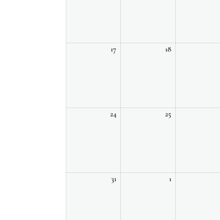
2026
2026
17
18
17
18
août,
août,
2026
2026
24
25
24
25
août,
août,
2026
2026
31
1
31
1
août,
septembre,
2026
2026