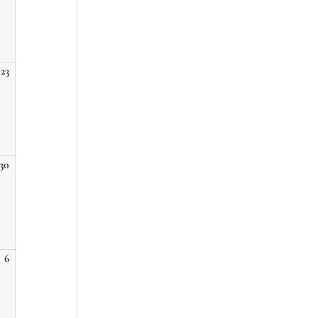
2026
23
23
août,
2026
30
30
août,
2026
6
6
septembre,
2026