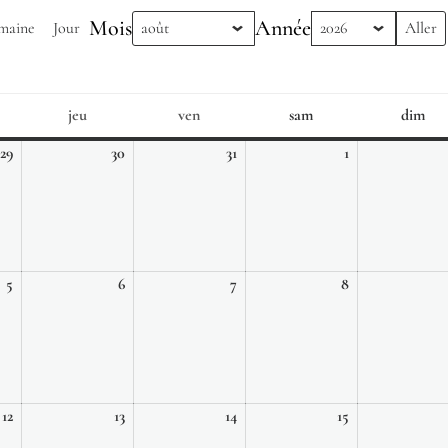
Mois
Année
maine
Jour
jeu
ven
sam
dim
rcredi
jeudi
vendredi
samedi
di
29
30
31
1
29
30
31
1
juillet,
juillet,
juillet,
août,
2026
2026
2026
2026
5
6
7
8
5
6
7
8
août,
août,
août,
août,
2026
2026
2026
2026
12
13
14
15
12
13
14
15
août,
août,
août,
août,