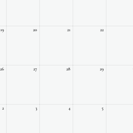
2026
2026
2026
2026
19
20
21
22
19
20
21
22
août,
août,
août,
août,
2026
2026
2026
2026
26
27
28
29
26
27
28
29
août,
août,
août,
août,
2026
2026
2026
2026
2
3
4
5
2
3
4
5
septembre,
septembre,
septembre,
septembre,
2026
2026
2026
2026