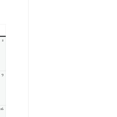
manche
2
2
août,
2026
9
9
août,
2026
16
16
août,